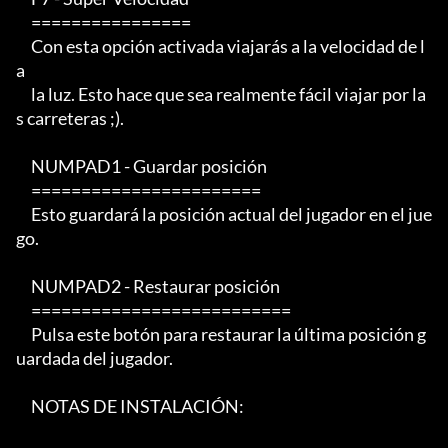
     ================

     Con esta opción activada viajarás a la velocidad de l
a

     la luz. Esto hace que sea realmente fácil viajar por la
s carreteras ;).

     NUMPAD1 - Guardar posición

     =======================

     Esto guardará la posición actual del jugador en el jue
go.

     NUMPAD2 - Restaurar posición

     ==========================

     Pulsa este botón para restaurar la última posición g
uardada del jugador.

     NOTAS DE INSTALACIÓN:   
