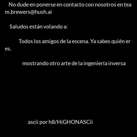
    No dude en ponerse en contacto con nosotros en tea
m.brewers@hush.ai

     Saludos están volando a:                                        

               Todos los amigos de la escena. Ya sabes quién er
es.            

                   mostrando otro arte de la ingeniería inversa

                         ascii por h8/HiGHONASCii