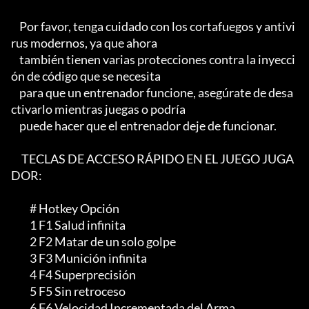
    Por favor, tenga cuidado con los cortafuegos y antivi
rus modernos, ya que ahora

    también tienen varias protecciones contra la inyecci
ón de código que se necesita

    para que un entrenador funcione, asegúrate de desa
ctivarlo mientras juegas o podría

    puede hacer que el entrenador deje de funcionar.  

     TECLAS DE ACCESO RÁPIDO EN EL JUEGO JUGA
DOR:

         # Hotkey Opción

         1 F1 Salud infinita

         2 F2 Matar de un solo golpe

         3 F3 Munición infinita

         4 F4 Superprecisión

         5 F5 Sin retroceso

         6 F6 Velocidad Incrementada del Arma
