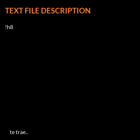
TEXT FILE DESCRIPTION
!h8

     te trae..   
