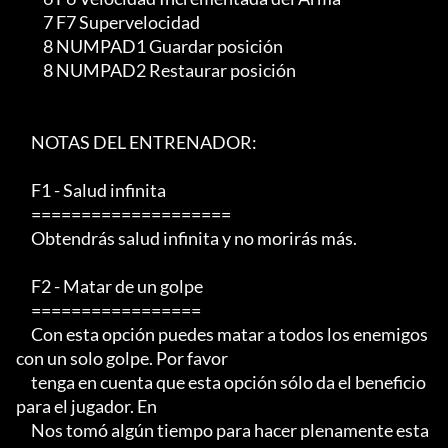
         7 F7 Supervelocidad

         8 NUMPAD1 Guardar posición

         8 NUMPAD2 Restaurar posición

     NOTAS DEL ENTRENADOR:

     F1 - Salud infinita

     ====================

     Obtendrás salud infinita y no morirás más.

     F2 - Matar de un golpe

     =================

     Con esta opción puedes matar a todos los enemigos 
con un solo golpe. Por favor

     tenga en cuenta que esta opción sólo da el beneficio 
para el jugador. En

     Nos tomó algún tiempo para hacer plenamente esta 