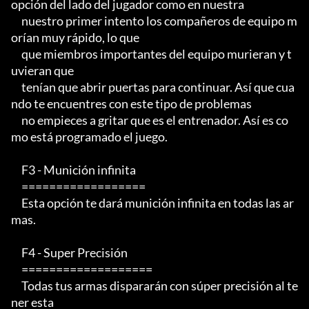
opción del lado del jugador como en nuestra

     nuestro primer intento los compañeros de equipo m
orían muy rápido, lo que

     que miembros importantes del equipo murieran y t
uvieran que

     tenían que abrir puertas para continuar. Así que cua
ndo te encuentres con este tipo de problemas

     no empieces a gritar que es el entrenador. Así es co
mo está programado el juego.

     F3 - Munición infinita

     ==================

     Esta opción te dará munición infinita en todas las ar
mas.

     F4 - Super Precisión

     ===================

     Todas tus armas dispararán con súper precisión al te
ner esta
