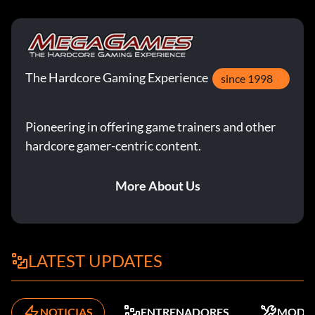
The Hardcore Gaming Experience
since 1998
Pioneering in offering game trainers and other
hardcore gamer-centric content.
More About Us
LATEST UPDATES
NOTICIAS
ENTRENADORES
MODS