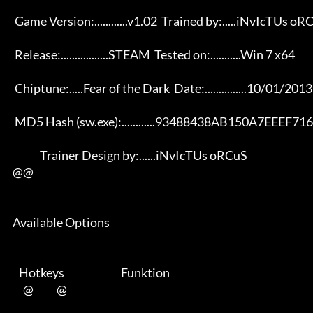
       Game Version:............v1.02  Trained by:.....iNvIcTUs oRCuS 

       Release:.................STEAM  Tested on:...........Win 7 x64 

       Chiptune:.....Fear of the Dark  Date:...............10/01/2013 

       MD5 Hash (sw.exe):............93488438AB150A7EEEF716A90505D2C7 

                   Trainer Design by:......iNvIcTUs oRCuS             

      @@

      Available Options 

         Hotkeys                           Funktion    

           @           @      
