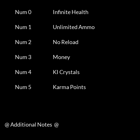
                Num 0                       Infinite Health          

                Num 1                       Unlimited Ammo           

                Num 2                       No Reload                

                Num 3                       Money                    

                Num 4                       KI Crystals              

                Num 5                       Karma Points             

     @ Additional Notes  @
