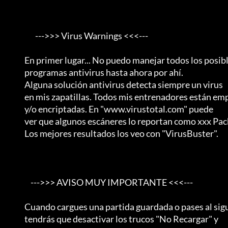
                       --->>> Virus Warnings <<<---

                En primer lugar... No puedo manejar todos los posibles

                programas antivirus hasta ahora por ahí.                 

                Alguna solución antivirus detecta siempre un virus

                en mis zapatillas. Todos mis entrenadores están empaquetados

                y/o encriptadas. En "www.virustotal.com" puede

                ver que algunos escáneres lo reportan como xxx Packed.      

                Los mejores resultados los veo con "VirusBuster".           

                    --->>> AVISO MUY IMPORTANTE <<<---

                Cuando cargues una partida guardada o pases al siguiente capítulo

                tendrás que desactivar los trucos "No Recargar" y
