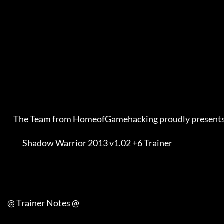
         The Team from HomeofGamehacking proudly presents    

               Shadow Warrior 2013 v1.02 +6 Trainer          

     @ Trainer Notes @
