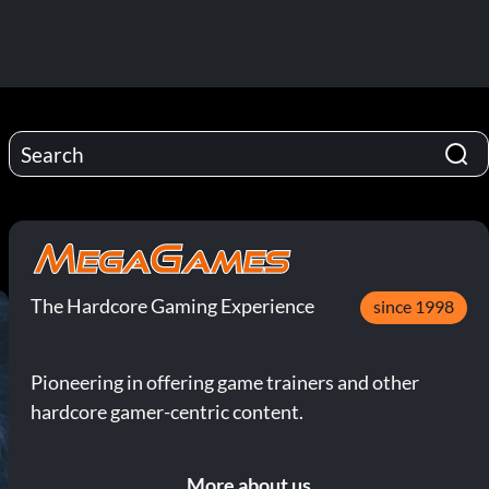
The Hardcore Gaming Experience
since 1998
Pioneering in offering game trainers and other
hardcore gamer-centric content.
More about us