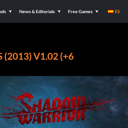
ods
News & Editorials
Free Games
ES
2013) V1.02 (+6