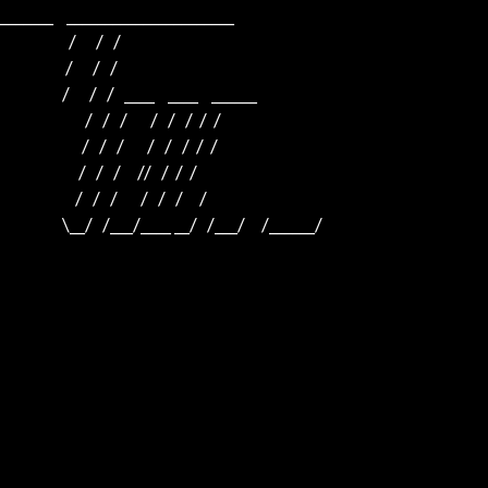
_______    ______________________    

                     /      /   /                         

                    /      /   /                          

                   /      /   /   ____    ____    ______  

                          /   /   /       /   /   /  /  /  

                         /   /   /       /   /   /  /  /

                        /   /   /     //   /  /  /

                       /   /   /       /   /   /     /

                   \__/   /___/____ __/   /___/     /______/
