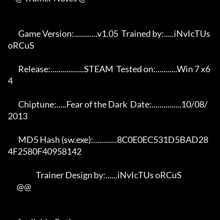
       Game Version:............v1.05  Trained by:.....iNvIcTUs 
oRCuS 

       Release:.................STEAM  Tested on:...........Win 7 x6
4 

       Chiptune:.....Fear of the Dark  Date:...............10/08/
2013 

       MD5 Hash (sw.exe):............8C0E0EC531D5BAD28
4F2580F40958142 

                   Trainer Design by:......iNvIcTUs oRCuS             

      @@
