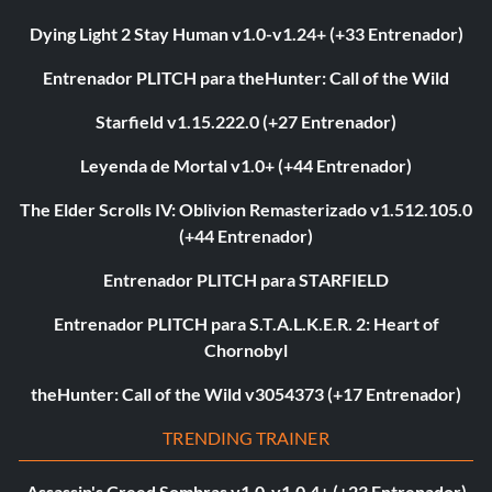
Dying Light 2 Stay Human v1.0-v1.24+ (+33 Entrenador)
Entrenador PLITCH para theHunter: Call of the Wild
Starfield v1.15.222.0 (+27 Entrenador)
Leyenda de Mortal v1.0+ (+44 Entrenador)
The Elder Scrolls IV: Oblivion Remasterizado v1.512.105.0
(+44 Entrenador)
Entrenador PLITCH para STARFIELD
Entrenador PLITCH para S.T.A.L.K.E.R. 2: Heart of
Chornobyl
theHunter: Call of the Wild v3054373 (+17 Entrenador)
TRENDING TRAINER
Assassin's Creed Sombras v1.0-v1.0.4+ (+23 Entrenador)