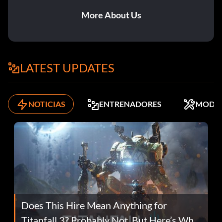
More About Us
LATEST UPDATES
NOTICIAS
ENTRENADORES
MODS
Does This Hire Mean Anything for
Titanfall 3? Probably Not, But Here’s Why