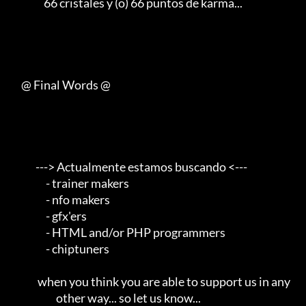
                66 cristales y (o) 66 puntos de karma...              

     @ Final Words @

            ---> Actualmente estamos buscando <---       

                 - trainer makers                                    

                 - nfo makers                                        

                 - gfx'ers                                           

                 - HTML and/or PHP programmers                       

                 - chiptuners                                        

             when you think you are able to support us in any        

                      other way... so let us know...                 
