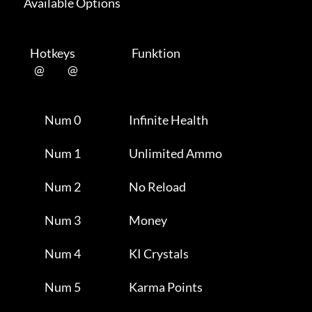
      Available Options 

         Hotkeys                           Funktion    

           @           @      

                Num 0                       Infinite Health          

                Num 1                       Unlimited Ammo           

                Num 2                       No Reload                

                Num 3                       Money                    

                Num 4                       KI Crystals              

                Num 5                       Karma Points             
