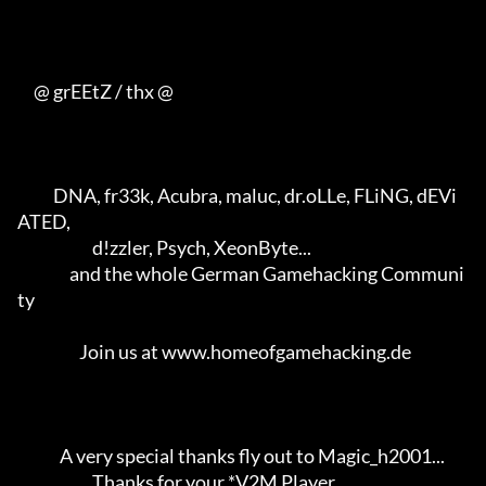
     @ grEEtZ / thx @

           DNA, fr33k, Acubra, maluc, dr.oLLe, FLiNG, dEVi
ATED,      

                       d!zzler, Psych, XeonByte...                   

                and the whole German Gamehacking Communi
ty           

                   Join us at www.homeofgamehacking.de               

             A very special thanks fly out to Magic_h2001...         

                       Thanks for your *.V2M Player                  
