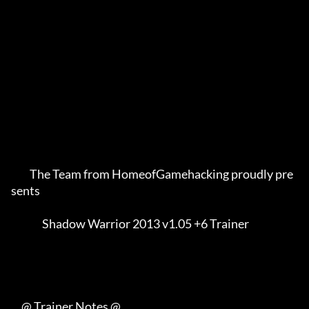
         The Team from HomeofGamehacking proudly pre
sents    

               Shadow Warrior 2013 v1.05 +6 Trainer          

     @ Trainer Notes @
