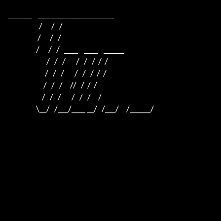
_______    ______________________    

                     /      /   /                         

                    /      /   /                          

                   /      /   /   ____    ____    ______  

                          /   /   /       /   /   /  /  /  

                         /   /   /       /   /   /  /  /

                        /   /   /     //   /  /  /

                       /   /   /       /   /   /     /

                   \__/   /___/____ __/   /___/     /______/
