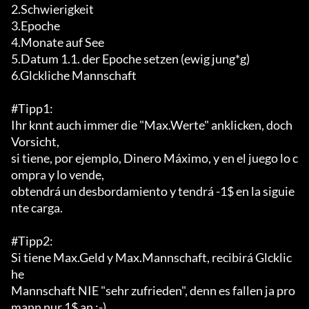
2.Schwierigkeit

3.Epoche

4.Monate auf See

5.Datum 1.1. der Epoche setzen (ewig jung*g)

6.Glckliche Mannschaft

#Tipp1:

Ihr knnt auch immer die "Max.Werte" anklicken, doch 
Vorsicht,

si tiene, por ejemplo, Dinero Máximo, y en el juego lo c
ompra y lo vende,

obtendrá un desbordamiento y tendrá -1$ en la siguie
nte carga.

#Tipp2:

Si tiene Max.Geld y Max.Mannschaft, recibirá Glcklic
he

Mannschaft NIE "sehr zufrieden", denn es fallen ja pro 
mann nur 1$ an ;-)
