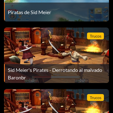
Piratas de Sid Meier
Trucos
Sid Meier's Pirates - Derrotando al malvado
Baronbr
Trucos