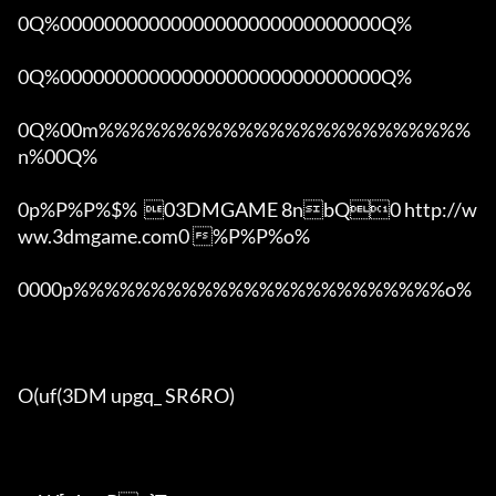
0Q%00000000000000000000000000000Q%

0Q%00000000000000000000000000000Q%

0Q%00m%%%%%%%%%%%%%%%%%%%%%%%%
n%00Q%

0p%P%P%$%  03DMGAME 8nbQ0 http://w
ww.3dmgame.com0 %P%P%o%

0000p%%%%%%%%%%%%%%%%%%%%%%%%o% 

O(uf(3DM upgq_ SR6RO)
