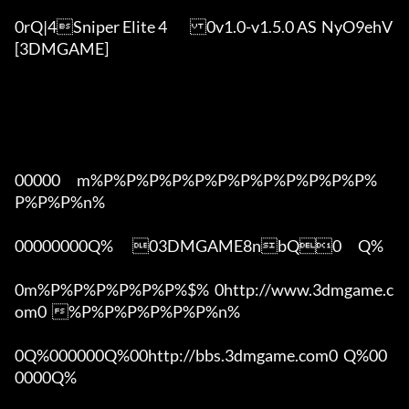
0rQ|4Sniper Elite 4	0v1.0-v1.5.0 AS	NyO9ehV
[3DMGAME]

00000      m%P%P%P%P%P%P%P%P%P%P%P%P%
P%P%P%n%

00000000Q%       03DMGAME8nbQ0      Q%

0m%P%P%P%P%P%P%$%  0http://www.3dmgame.c
om0  %P%P%P%P%P%P%n%

0Q%000000Q%00http://bbs.3dmgame.com0  Q%00
0000Q%
