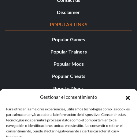
Disclaimer
POPULAR LINKS
Popular Games
Popular Trainers
Popular Mods
Popular Cheats
Popular News
Gestionar el consentimiento
Popular Editorials
Para ofrecer las mejores experiencias, utilizamos tecnologías como las cookies
Popular Free Games
para almacenar y/o acceder a la información del dispositivo. Consentir estas
tecnologías nos permitirá procesar datos como el comportamiento de
LATEST UPDATES
navegación o identificaciones únicas en este sitio. No consentir o retirar el
consentimiento, puede afectar negativamente a ciertas características y
funciones.