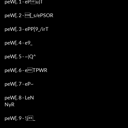
peW[. 1 - ePu}T

peW[. 2 - [_s/ePSOR

peW[. 3 - ePP[9_/irT

peW[. 4 - e9_

peW[. 5 - ~|Q^

peW[. 6 - eTPWR

peW[. 7 - eP~

peW[. 8 - LeN

NyR

peW[. 9 - !j_
