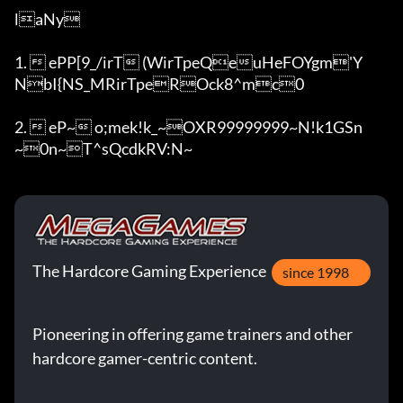
laNy

1.  ePP[9_/irT (WirTpeQeuHeFOYgm'Y
NbI{NS_MRirTpeROck8^mc0

2.  eP~ o;mek!k_~OXR99999999~N!k1GSn
~0n~T^sQcdkRV:N~
The Hardcore Gaming Experience
since 1998
Pioneering in offering game trainers and other
hardcore gamer-centric content.