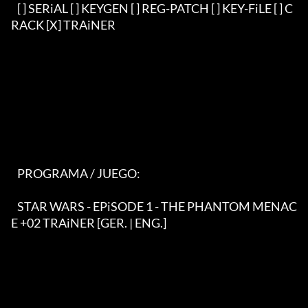
   [ ] SERiAL [ ] KEYGEN [ ] REG-PATCH [ ] KEY-FiLE [ ] C
RACK [X] TRAiNER

   PROGRAMA / JUEGO:

   STAR WARS - EPiSODE 1 - THE PHANTOM MENAC
E +02 TRAiNER [GER. | ENG.]
