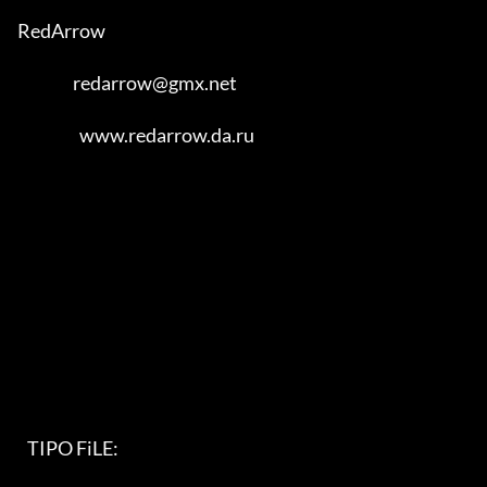
RedArrow

                 redarrow@gmx.net

                   www.redarrow.da.ru

   TIPO FiLE:                                                               
