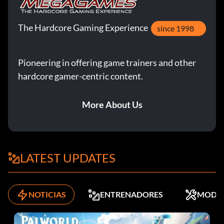
The Hardcore Gaming Experience
since 1998
Pioneering in offering game trainers and other
hardcore gamer-centric content.
More About Us
LATEST UPDATES
NOTICIAS
ENTRENADORES
MODS