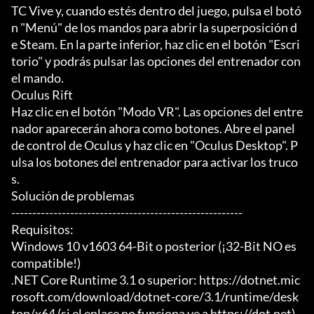
TC Vive y, cuando estés dentro del juego, pulsa el botó
n "Menú" de los mandos para abrir la superposición d
e Steam. En la parte inferior, haz clic en el botón "Escri
torio" y podrás pulsar las opciones del entrenador con 
el mando.

Oculus Rift

Haz clic en el botón "Modo VR". Las opciones del entre
nador aparecerán ahora como botones. Abre el panel 
de control de Oculus y haz clic en "Oculus Desktop". P
ulsa los botones del entrenador para activar los truco
s.

Solución de problemas

-------------------------------------------------------

Requisitos:

Windows 10 v1603 64-Bit o posterior (¡32-Bit NO es 
compatible!)

.NET Core Runtime 3.1 o superior: https://dotnet.mic
rosoft.com/download/dotnet-core/3.1/runtime/desk
top/x64 (si el enlace no funciona ve a https://dot.net)
