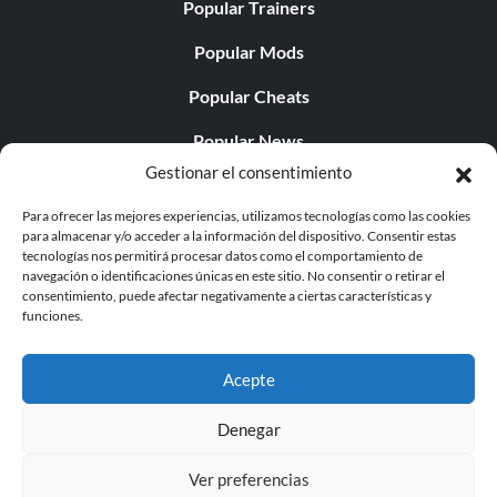
Popular Trainers
Popular Mods
Popular Cheats
Popular News
Gestionar el consentimiento
Popular Editorials
Para ofrecer las mejores experiencias, utilizamos tecnologías como las cookies
Popular Free Games
para almacenar y/o acceder a la información del dispositivo. Consentir estas
tecnologías nos permitirá procesar datos como el comportamiento de
LATEST UPDATES
navegación o identificaciones únicas en este sitio. No consentir o retirar el
consentimiento, puede afectar negativamente a ciertas características y
funciones.
Palworld Now Has Two Separate Mobile...
Acepte
Denegar
© 1998 - 2026 MegaGames.com All rights reserved
Ver preferencias