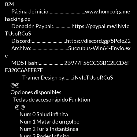
024

       Página de inicio:.............................www.homeofgame
hacking.de

       Donación Paypal:...............https://paypal.me/iNvIc
TUsoRCuS

       Discord:............................https://discord.gg/5PcfeZ2

       Archivo:..............................Succubus-Win64-Envío.ex
e

       MD5 Hash:.................... 2B977F56CC33BC2ECD6F
F320C6AEE87E

                   Trainer Design by:......iNvIcTUs oRCuS

      @@

      Opciones disponibles

         Teclas de acceso rápido Funktion

           @ @

                Num 0 Salud infinita

                Num 1 Matar de un golpe

                Num 2 Furia Instantánea

                Num 3 Poder Infinito
