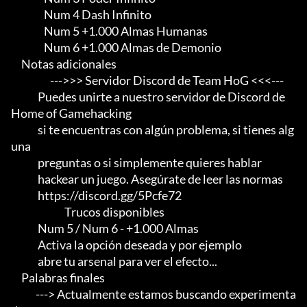
                Num 4 Dash Infinito

                Num 5 +1.000 Almas Humanas

                Num 6 +1.000 Almas de Demonio

     Notas adicionales

                   --->>> Servidor Discord de Team HoG <<<---

             Puedes unirte a nuestro servidor de Discord de 
Home of Gamehacking

             si te encuentras con algún problema, si tienes alg
una

             preguntas o si simplemente quieres hablar

             hackear un juego. Asegúrate de leer las normas

             https://discord.gg/5Pcfe72

                          Trucos disponibles

             Num 5 / Num 6 - +1.000 Almas

             Activa la opción deseada y por ejemplo

             abre tu arsenal para ver el efecto...

     Palabras finales

            ---> Actualmente estamos buscando experimenta