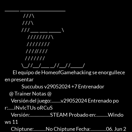
_______ ______________________

                     / / / \

                    / / / \

                   / / / ____ ____ ______ \

                          / / / / / / / / \

                         / / / / / / / /

                        / / / // / / /

                       / / / / / / /

                   \__/ /___/____ __/ /___/ /______/

         El equipo de HomeofGamehacking se enorgullece 
en presentar

                   Succubus v29052024 +7 Entrenador

     @ Trainer Notas @

       Versión del juego:........v29052024 Entrenado po
r:.....iNvIcTUs oRCuS

       Versión:.................STEAM Probado en:..........Windo
ws 11

       Chiptune:..........No Chiptune Fecha:.............06. Jun 2