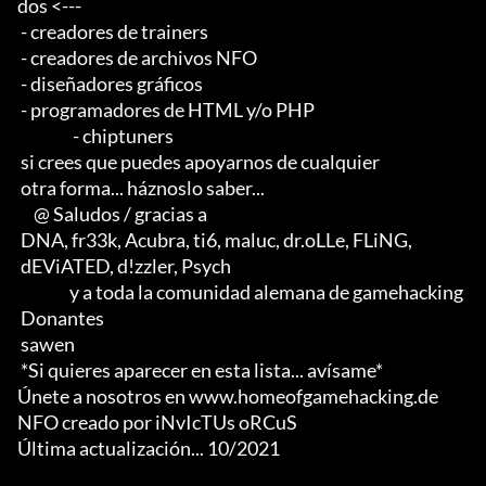
dos <--- 

 - creadores de trainers 

 - creadores de archivos NFO 

 - diseñadores gráficos 

 - programadores de HTML y/o PHP                       

                 - chiptuners

 si crees que puedes apoyarnos de cualquier 

 otra forma... háznoslo saber...

     @ Saludos / gracias a

 DNA, fr33k, Acubra, ti6, maluc, dr.oLLe, FLiNG, 

 dEViATED, d!zzler, Psych                    

                y a toda la comunidad alemana de gamehacking

 Donantes

 sawen

 *Si quieres aparecer en esta lista... avísame*

Únete a nosotros en www.homeofgamehacking.de

NFO creado por iNvIcTUs oRCuS

Última actualización... 10/2021