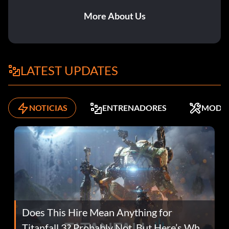
More About Us
LATEST UPDATES
NOTICIAS
ENTRENADORES
MODS
Does This Hire Mean Anything for
Titanfall 3? Probably Not, But Here’s Why