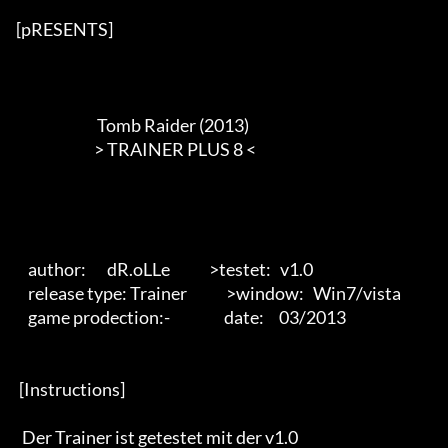
[pRESENTS] 

                           Tomb Raider (2013)

                          > TRAINER PLUS 8 <        

    author:       dR.oLLe             >testet:   v1.0 

    release type: Trainer             >window:   Win7/vista 

    game prodection:-                  date:     03/2013 

 [Instructions] 

  Der Trainer ist getestet mit der v1.0 
