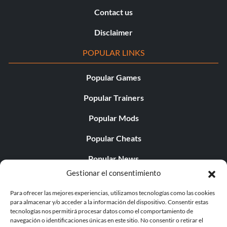
Contact us
Disclaimer
POPULAR LINKS
Popular Games
Popular Trainers
Popular Mods
Popular Cheats
Popular News
Gestionar el consentimiento
Popular Editorials
Para ofrecer las mejores experiencias, utilizamos tecnologías como las cookies
Popular Free Games
para almacenar y/o acceder a la información del dispositivo. Consentir estas
tecnologías nos permitirá procesar datos como el comportamiento de
LATEST UPDATES
navegación o identificaciones únicas en este sitio. No consentir o retirar el