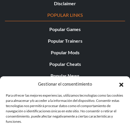
Disclaimer
POPULAR LINKS
Popular Games
Popular Trainers
Popular Mods
Popular Cheats
Popular News
Gestionar el consentimiento
Popular Editorials
Para ofrecer las mejores experiencias, utilizamos tecnologías como las cookies
Popular Free Games
para almacenar y/o acceder a la información del dispositivo. Consentir estas
tecnologías nos permitirá procesar datos como el comportamiento de
LATEST UPDATES
navegación o identificaciones únicas en este sitio. No consentir o retirar el
consentimiento, puede afectar negativamente a ciertas características y
funciones.
Palworld ya cuenta con dos versiones para móvil