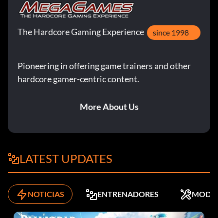
The Hardcore Gaming Experience
since 1998
Pioneering in offering game trainers and other
hardcore gamer-centric content.
More About Us
LATEST UPDATES
NOTICIAS
ENTRENADORES
MODS