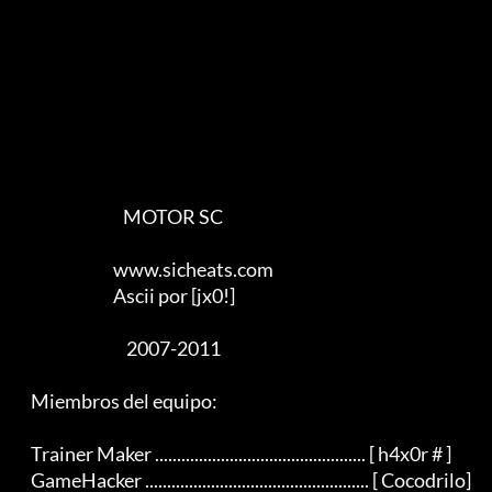
                                MOTOR SC

                             www.sicheats.com

                             Ascii por [jx0!]

                                 2007-2011

    Miembros del equipo:

    Trainer Maker ................................................ [ h4x0r # ]

    GameHacker ................................................... [ Cocodrilo]
