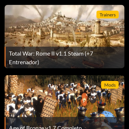
Trainers
Total War: Rome II v1.1 Steam (+7
Entrenador)
Mods
Age of Bronze v1.7 Completo