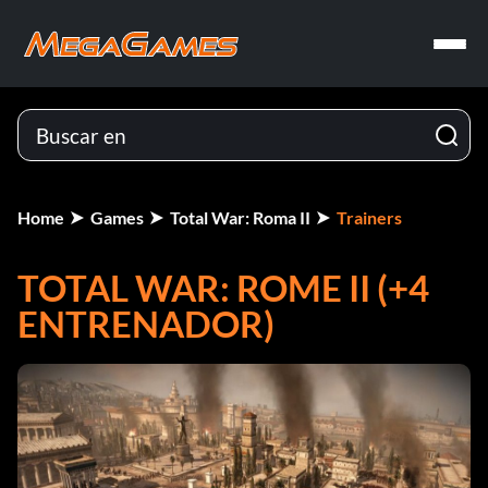
Home
Games
Total War: Roma II
Trainers
TOTAL WAR: ROME II (+4
ENTRENADOR)