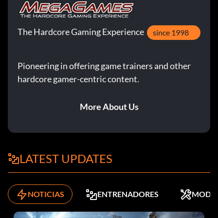
The Hardcore Gaming Experience
since 1998
Pioneering in offering game trainers and other
hardcore gamer-centric content.
More About Us
LATEST UPDATES
NOTICIAS
ENTRENADORES
MODS