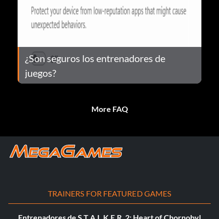
¿Son seguros los entrenadores de
juegos?
More FAQ
TRAINERS FOR FEATURED GAMES
Entrenadores de S.T.A.L.K.E.R. 2: Heart of Chornobyl