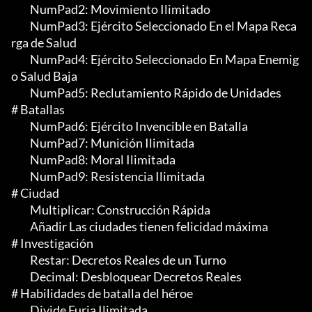
	 NumPad2: Movimiento Ilimitado

	 NumPad3: Ejército Seleccionado En el Mapa Reca
rga de Salud

	 NumPad4: Ejército Seleccionado En Mapa Enemig
o Salud Baja

	 NumPad5: Reclutamiento Rápido de Unidades

# Batallas

	 NumPad6: Ejército Invencible en Batalla

	 NumPad7: Munición Ilimitada

	 NumPad8: Moral Ilimitada

	 NumPad9: Resistencia Ilimitada

# Ciudad

	 Multiplicar: Construcción Rápida

	 Añadir Las ciudades tienen felicidad máxima

# Investigación

	 Restar: Decretos Reales de un Turno

	 Decimal: Desbloquear Decretos Reales

# Habilidades de batalla del héroe

	 Divide Furia Ilimitada
