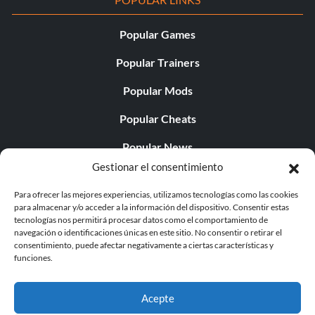
Popular Games
Popular Trainers
Popular Mods
Popular Cheats
Popular News
Gestionar el consentimiento
Popular Editorials
Para ofrecer las mejores experiencias, utilizamos tecnologías como las cookies
Popular Free Games
para almacenar y/o acceder a la información del dispositivo. Consentir estas
tecnologías nos permitirá procesar datos como el comportamiento de
LATEST UPDATES
navegación o identificaciones únicas en este sitio. No consentir o retirar el
consentimiento, puede afectar negativamente a ciertas características y
funciones.
Palworld Now Has Two Separate Mobile...
Acepte