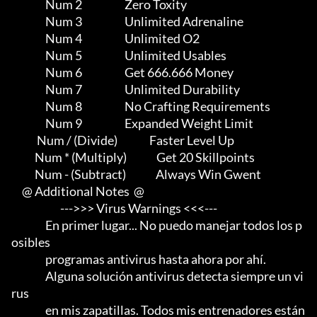
                Num 2                    Zero Toxity

                Num 3                    Unlimited Adrenaline

                Num 4                    Unlimited O2

                Num 5                    Unlimited Usables

                Num 6                    Get 666.666 Money

                Num 7                    Unlimited Durability

                Num 8                    No Crafting Requirements

                Num 9                    Expanded Weight Limit

            Num / (Divide)               Faster Level Up

           Num * (Multiply)              Get 20 Skillpoints

           Num - (Subtract)              Always Win Gwent

     @ Additional Notes  @

                       --->>> Virus Warnings <<<---

                En primer lugar... No puedo manejar todos los p
osibles

                programas antivirus hasta ahora por ahí.                 

                Alguna solución antivirus detecta siempre un vi
rus

                en mis zapatillas. Todos mis entrenadores están 