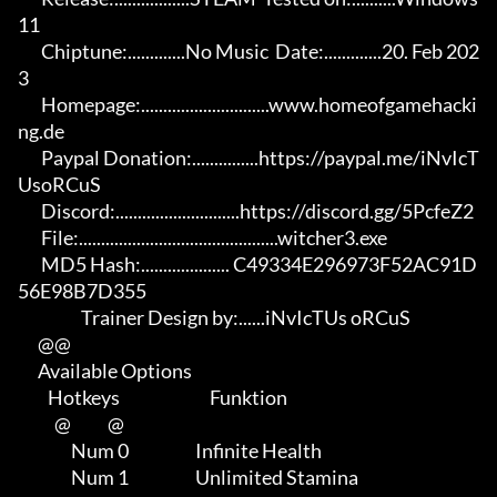
11

       Chiptune:.............No Music  Date:.............20. Feb 202
3

       Homepage:.............................www.homeofgamehacki
ng.de 

       Paypal Donation:...............https://paypal.me/iNvIcT
UsoRCuS 

       Discord:............................https://discord.gg/5PcfeZ2

       File:.............................................witcher3.exe 

       MD5 Hash:.................... C49334E296973F52AC91D
56E98B7D355

                   Trainer Design by:......iNvIcTUs oRCuS

      @@

      Available Options

         Hotkeys                           Funktion    

           @           @

                Num 0                    Infinite Health

                Num 1                    Unlimited Stamina
