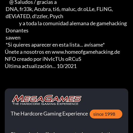
     @ Saludos / gracias a

 DNA, fr33k, Acubra, ti6, maluc, dr.oLLe, FLiNG, 

 dEViATED, d!zzler, Psych                    

                y a toda la comunidad alemana de gamehacking

 Donantes

 sawen

 *Si quieres aparecer en esta lista... avísame*

Únete a nosotros en www.homeofgamehacking.de

NFO creado por iNvIcTUs oRCuS

Última actualización... 10/2021
The Hardcore Gaming Experience
since 1998