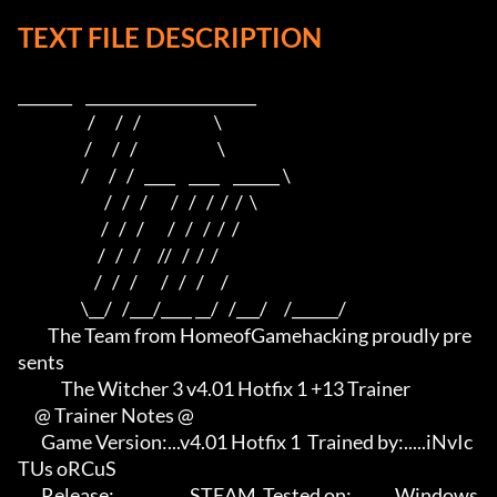
TEXT FILE DESCRIPTION
_______    ______________________    

                     /      /   /                      \   

                    /      /   /                        \  

                   /      /   /   ____    ____    ______ \ 

                          /   /   /       /   /   /  /  /  \

                         /   /   /       /   /   /  /  /

                        /   /   /     //   /  /  /

                       /   /   /       /   /   /     /

                   \__/   /___/____ __/   /___/     /______/

         The Team from HomeofGamehacking proudly pre
sents

             The Witcher 3 v4.01 Hotfix 1 +13 Trainer

     @ Trainer Notes @

       Game Version:...v4.01 Hotfix 1  Trained by:.....iNvIc
TUs oRCuS

       Release:.................STEAM  Tested on:..........Windows 