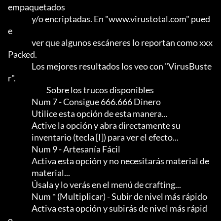
empaquetados

                y/o encriptadas. En "www.virustotal.com" pued
e

                ver que algunos escáneres lo reportan como xxx 
Packed.      

                Los mejores resultados los veo con "VirusBuste
r".

                          Sobre los trucos disponibles

                Num 7 - Consigue 666.666 Dinero

                Utilice esta opción de esta manera...                       

                Active la opción y abra directamente su

                inventario (tecla [I]) para ver el efecto...

                Num 9 - Artesanía Fácil

                Activa esta opción y no necesitarás material de

                material...                                          

                Úsala y lo verás en el menú de crafting...

                Num * (Multiplicar) - Subir de nivel más rápido

                Activa esta opción y subirás de nivel más rápid
o...
