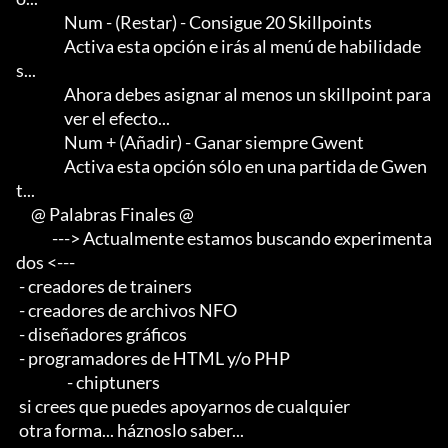
                Num - (Restar) - Consigue 20 Skillpoints

                Activa esta opción e irás al menú de habilidade
s...    

                Ahora debes asignar al menos un skillpoint para

                ver el efecto...

                Num + (Añadir) - Ganar siempre Gwent

                Activa esta opción sólo en una partida de Gwen
t...

     @ Palabras Finales @

            ---> Actualmente estamos buscando experimenta
dos <--- 

 - creadores de trainers 

 - creadores de archivos NFO 

 - diseñadores gráficos 

 - programadores de HTML y/o PHP                       

                 - chiptuners

 si crees que puedes apoyarnos de cualquier 

 otra forma... háznoslo saber...
