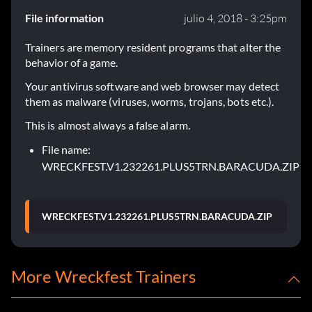
File information
julio 4, 2018 - 3:25pm
Trainers are memory resident programs that alter the
behavior of a game.
Your antivirus software and web browser may detect
them as malware (viruses, worms, trojans, bots etc.).
This is almost always a false alarm.
File name:
WRECKFEST.V1.232261.PLUS5TRN.BARACUDA.ZIP
WRECKFEST.V1.232261.PLUS5TRN.BARACUDA.ZIP
More Wreckfest Trainers