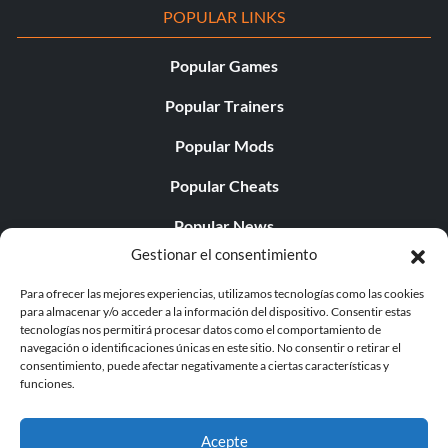
POPULAR LINKS
Popular Games
Popular Trainers
Popular Mods
Popular Cheats
Popular News
Gestionar el consentimiento
Popular Editorials
Para ofrecer las mejores experiencias, utilizamos tecnologías como las cookies
Popular Free Games
para almacenar y/o acceder a la información del dispositivo. Consentir estas
tecnologías nos permitirá procesar datos como el comportamiento de
LATEST UPDATES
navegación o identificaciones únicas en este sitio. No consentir o retirar el
consentimiento, puede afectar negativamente a ciertas características y
funciones.
Does This Hire Mean Anything for Tit...
Acepte