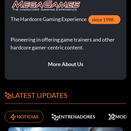
The Hardcore Gaming Experience
since 1998
Pioneering in offering game trainers and other
hardcore gamer-centric content.
More About Us
LATEST UPDATES
NOTICIAS
ENTRENADORES
MODS