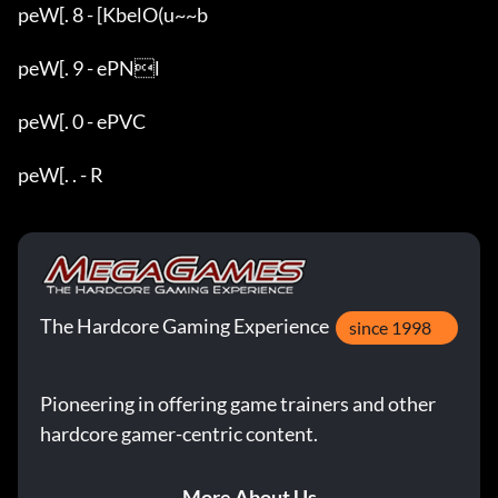
peW[. 8 - [KbelO(u~~b

peW[. 9 - ePNl

peW[. 0 - ePVC

peW[. . - R
The Hardcore Gaming Experience
since 1998
Pioneering in offering game trainers and other
hardcore gamer-centric content.
More About Us