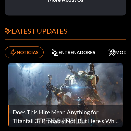
LATEST UPDATES
NOTICIAS
ENTRENADORES
MODS
Does This Hire Mean Anything for
Titanfall 3? Probably Not, But Here’s Why
Fans Are Hopeful