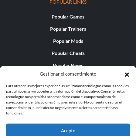
POPULAR LINKS
Popular Games
Popular Trainers
Popular Mods
Popular Cheats
Popular News
Gestionar el consentimiento
Popular Editorials
Para ofrecer las mejores experiencias, utilizamos tecnologías como las cookies
Popular Free Games
para almacenar y/o acceder a la información del dispositivo. Consentir estas
tecnologías nos permitirá procesar datos como el comportamiento de
LATEST UPDATES
navegación o identificaciones únicas en este sitio. No consentir o retirar el
consentimiento, puede afectar negativamente a ciertas características y
funciones.
Does This Hire Mean Anything for Tit...
Acepte