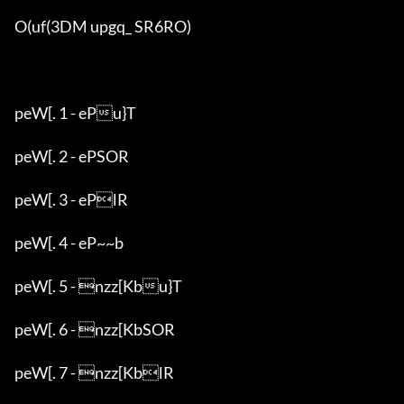
O(uf(3DM upgq_ SR6RO)

peW[. 1 - ePu}T

peW[. 2 - ePSOR

peW[. 3 - ePlR

peW[. 4 - eP~~b

peW[. 5 - nzz[Kbu}T

peW[. 6 - nzz[KbSOR

peW[. 7 - nzz[KblR
