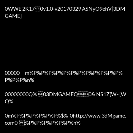
0WWE 2K170v1.0-v20170329 ASNyO9ehV[3DM
GAME]

00000      m%P%P%P%P%P%P%P%P%P%P%P%P%
P%P%P%n%

00000000Q% 03DMGAMEQ0& NS1Z(W~[W  
Q%

0m%P%P%P%P%P%P%$%  0http://www.3dMgame.
com0  %P%P%P%P%P%P%n%
