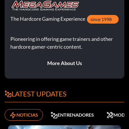
The Hardcore Gaming Experience
since 1998
Pioneering in offering game trainers and other
hardcore gamer-centric content.
More About Us
LATEST UPDATES
NOTICIAS
ENTRENADORES
MODS