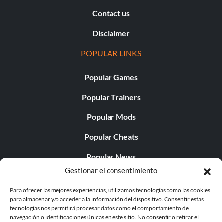
Contact us
Disclaimer
POPULAR LINKS
Popular Games
Popular Trainers
Popular Mods
Popular Cheats
Popular News
Gestionar el consentimiento
Popular Editorials
Para ofrecer las mejores experiencias, utilizamos tecnologías como las cookies
Popular Free Games
para almacenar y/o acceder a la información del dispositivo. Consentir estas
tecnologías nos permitirá procesar datos como el comportamiento de
LATEST UPDATES
navegación o identificaciones únicas en este sitio. No consentir o retirar el