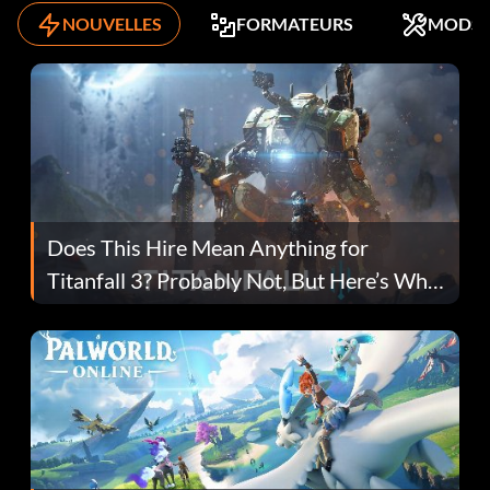
NOUVELLES
FORMATEURS
MODS
Does This Hire Mean Anything for
Titanfall 3? Probably Not, But Here’s Why
Fans Are Hopeful