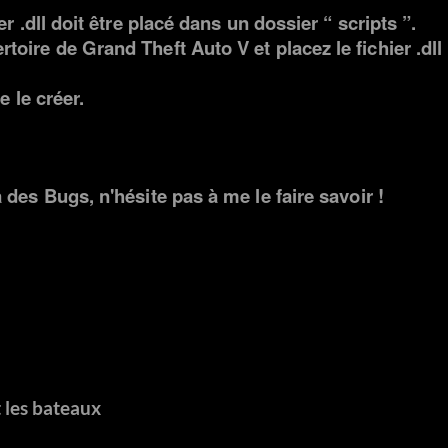
r .dll doit être placé dans un dossier “ scripts ”.
toire de Grand Theft Auto V et placez le fichier .dll
e le créer.
 a des
Bugs
, n'hésite pas à me le faire savoir !
t les bateaux