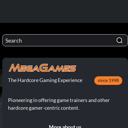
The Hardcore Gaming Experience
since 1998
Pioneering in offering game trainers and other
hardcore gamer-centric content.
More about us