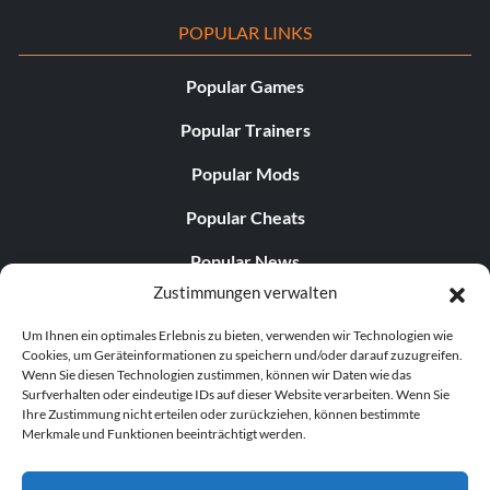
POPULAR LINKS
Popular Games
Popular Trainers
Popular Mods
Popular Cheats
Popular News
Zustimmungen verwalten
Popular Editorials
Um Ihnen ein optimales Erlebnis zu bieten, verwenden wir Technologien wie
Popular Free Games
Cookies, um Geräteinformationen zu speichern und/oder darauf zuzugreifen.
Wenn Sie diesen Technologien zustimmen, können wir Daten wie das
LATEST UPDATES
Surfverhalten oder eindeutige IDs auf dieser Website verarbeiten. Wenn Sie
Ihre Zustimmung nicht erteilen oder zurückziehen, können bestimmte
Merkmale und Funktionen beeinträchtigt werden.
Palworld Now Has Two Separate Mobile...