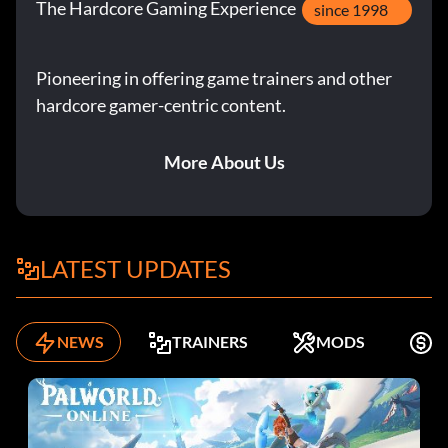
The Hardcore Gaming Experience
since 1998
Pioneering in offering game trainers and other
hardcore gamer-centric content.
More About Us
LATEST UPDATES
NEWS
TRAINERS
MODS
K