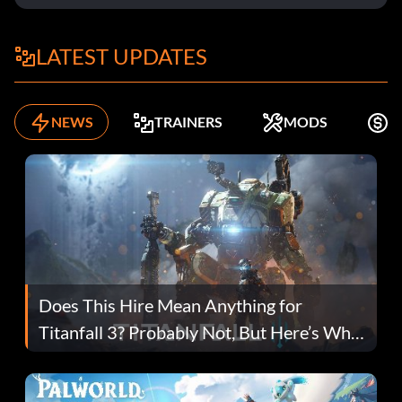
LATEST UPDATES
NEWS
TRAINERS
MODS
K
Does This Hire Mean Anything for
Titanfall 3? Probably Not, But Here’s Why
Fans Are Hopeful