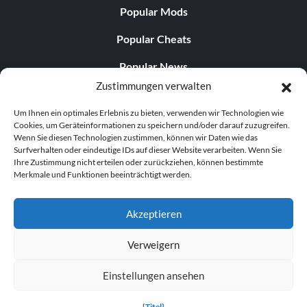
Popular Mods
Popular Cheats
Popular News
Zustimmungen verwalten
Popular Editorials
Um Ihnen ein optimales Erlebnis zu bieten, verwenden wir Technologien wie
Popular Free Games
Cookies, um Geräteinformationen zu speichern und/oder darauf zuzugreifen.
Wenn Sie diesen Technologien zustimmen, können wir Daten wie das
LATEST UPDATES
Surfverhalten oder eindeutige IDs auf dieser Website verarbeiten. Wenn Sie
Ihre Zustimmung nicht erteilen oder zurückziehen, können bestimmte
Merkmale und Funktionen beeinträchtigt werden.
Does This Hire Mean Anything for Tit...
Akzeptieren
Verweigern
© 1998–2026 MegaGames.com All rights reserved
Einstellungen ansehen
Privacy Policy
Terms of Service
Manage Cookie
Settings
{Titel}