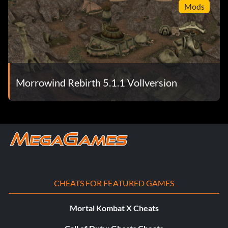
Mods
5. Bitte ihn, das Kopfgeld zu begleichen.
6. Es wird angezeigt: "—- wurde aus deinem Inventar
entfernt", aber in Wirklichkeit hast du kein Geld.
7. Nimm dein Geld mit. Geh und klaue noch mehr.
Morrowind Rebirth 5.1.1 Vollversion
Beute aus dem Laden:
Ralen Hialos Leiche, Baldera, eignet sich mit einer Kapazität
von über dreihundert Gegenständen hervorragend als
Aufbewahrungsort für Beute. Er kann jedoch überladen
werden. Führe den Cursor über seine Leiche, drücke A und
dann den R- oder L-Trigger, um zwischen seinem und
CHEATS FOR FEATURED GAMES
deinem Inventar zu wechseln. Hinweis: Wenn du zu viele
Gegenstände herumliegen lässt, werden sie von Dieben
Mortal Kombat X Cheats
gestohlen. Hinweis 2: Andere Leichen verschwinden in der
Regel, seine jedoch nicht.