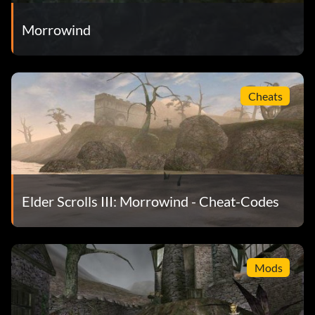
3. Kehre zu Seyda Neen zurück und begib dich dann nach
Morrowind
Balmora.
4. Halte Ausschau nach einem Händler in der Nähe der
Gilden. Er wird einen Dämonenspeer haben.
Cheats
5. Nutze den „Bind“-Cheat.
6. Begib dich nun nach Suran zum Laden „Earthly Delights“.
7. Sprich mit dem Barkeeper.
Elder Scrolls III: Morrowind - Cheat-Codes
8. Geh in die Berge und finde den Mann, von dem sie
gesprochen hat.
Mods
9. Bevor du mit ihm sprichst, Umbra, wirke „Levitate“.
10. Sprich mit ihm und gewähre ihm einen Krieger-Tod.