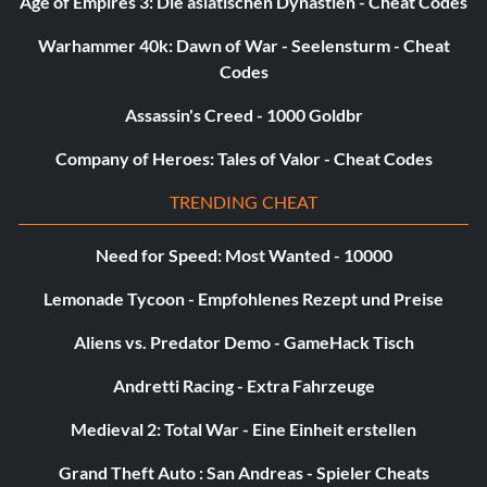
Age of Empires 3: Die asiatischen Dynastien - Cheat Codes
verwendet. Halte einige Zauber zur Stärkung der Attribute
bereit, die du bei der Magiergilde gekauft hast, sowie
Warhammer 40k: Dawn of War - Seelensturm - Cheat
reichlich Geld. Diese Verzauberungen kosten etwa 5.000
Codes
pro Stück. Verzaubere nun die Waffe mit einem Zauber zur
Assassin's Creed - 1000 Goldbr
Stärkung von Stärke, Ausdauer usw.
Company of Heroes: Tales of Valor - Cheat Codes
Zieh nun die verzauberte Waffe, halte den R- und den L-
TRENDING CHEAT
Trigger sowie die X-Taste gleichzeitig gedrückt – so lange,
bis du die gewünschte Höhe erreicht hast. Meine Stärke
Need for Speed: Most Wanted - 10000
liegt bei etwa 900, bei einer Tragkraft von über 4000 lbs.
Lemonade Tycoon - Empfohlenes Rezept und Preise
Der R-L-X-Cheat funktioniert sowohl mit gebundenen
Aliens vs. Predator Demo - GameHack Tisch
Waffen, um diese Waffenkategorie zu verbessern, als auch
Andretti Racing - Extra Fahrzeuge
mit bereits verzauberten Waffen mit dauerhaftem Effekt.
Medieval 2: Total War - Eine Einheit erstellen
Hinweis: Bei einer Geschwindigkeit von über dreihundert
Grand Theft Auto : San Andreas - Spieler Cheats
wird das Spiel unspielbar. Wenn du diesen Effekt mit FURY