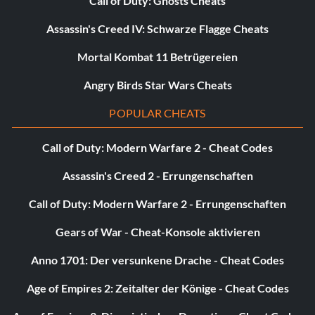
Call of Duty: Ghosts Cheats
Assassin's Creed IV: Schwarze Flagge Cheats
Persönliche Attribute auf 500, 1000 oder mehr erhöhen:
Mortal Kombat 11 Betrügereien
Du kannst deine Attribute wie Geschwindigkeit, Stärke
Angry Birds Star Wars Cheats
usw. auf folgende Weise verbessern:
POPULAR CHEATS
Nutze den Austausch des Seelenedelsteins eines Goldenen
Heiligen, um eine Einstellung mit "dauerhaftem Effekt" für
Call of Duty: Modern Warfare 2 - Cheat Codes
eine Verzauberung zu erhalten. Das heißt: Nutze einen
Assassin's Creed 2 - Errungenschaften
Goldenen Heiligen, um die Einstellung zu erhalten, tausche
den Heiligen anschließend jedoch gegen einen
Call of Duty: Modern Warfare 2 - Errungenschaften
minderwertigeren Seelenedelstein aus, damit du deinen
Heiligen behalten kannst, aber dennoch die Einstellung mit
Gears of War - Cheat-Konsole aktivieren
"dauerhaftem Effekt" beibehältst.
Anno 1701: Der versunkene Drache - Cheat Codes
Age of Empires 2: Zeitalter der Könige - Cheat Codes
Wähle als Nächstes eine Waffe aus, die stark genug ist, um
die Verzauberung zu tragen. Ich habe silberne Claymores