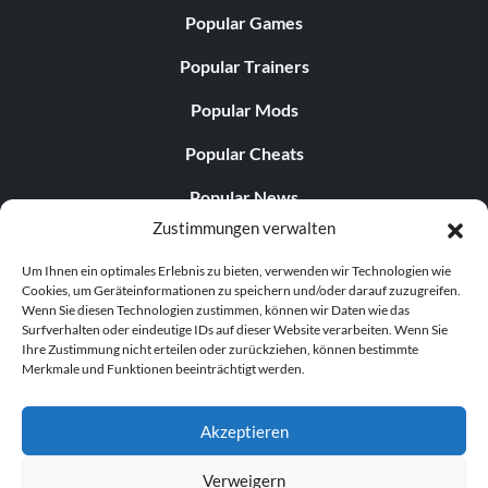
Vorteil mit sich. Mit dem Zauber „Sprung“ kannst du
Popular Games
beispielsweise über Berge springen, aber in engen Räumen
könntest du in einer Wand stecken bleiben und bist dann
Popular Trainers
gezwungen, den Zauber neu zu laden.
Popular Mods
Popular Cheats
Hinweis: Einige Zaubersprüche erfordern eine große
Anzahl an Verzauberungspunkten von der Waffe, mit der
Popular News
du arbeitest. Die Verzauberungen der höchsten Stufe
Zustimmungen verwalten
erfordern allein für den Anfang bis zu 50 Punkte, und die
Popular Editorials
einzige Waffe, die dies bewältigen kann, wäre ein
Um Ihnen ein optimales Erlebnis zu bieten, verwenden wir Technologien wie
Popular Free Games
Ebenholzstab.
Cookies, um Geräteinformationen zu speichern und/oder darauf zuzugreifen.
Wenn Sie diesen Technologien zustimmen, können wir Daten wie das
LATEST UPDATES
Surfverhalten oder eindeutige IDs auf dieser Website verarbeiten. Wenn Sie
Ihre Zustimmung nicht erteilen oder zurückziehen, können bestimmte
Mit Diebstahl davonkommen:
Merkmale und Funktionen beeinträchtigt werden.
Palworld hat nun zwei separate mobile...
Du weißt ja, wie man zu Beginn eines neuen Spiels die
Akzeptieren
Limeware-Platte stehlen kann, ohne erwischt zu werden –
nun, ich kenne einen Trick, mit dem der Wachmann
Verweigern