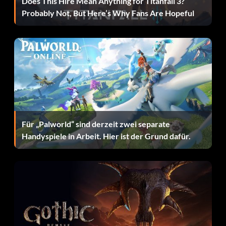
Does This Hire Mean Anything for Titanfall 3?
und dich langsam machen. Um zu verhindern, dass die
Probably Not, But Here’s Why Fans Are Hopeful
Quallen dich verlangsamen, musst du jede achte Qualle
überspringen. Die 8. Qualle ist immer diejenige, die
langsam ist.
Ein geheimer Hinweis
Halten Sie auf der Ebene des Berges Wannnahockaloogie
nach einem alten braunen Schild Ausschau. Werfen Sie
Für „Palworld“ sind derzeit zwei separate
einen Blick hinter das Schild, um einen wichtigen Hinweis
Handyspiele in Arbeit. Hier ist der Grund dafür.
zu erhalten.
Wie man an Bruce vorbeikommt
Um an Bruce vorbeizukommen, wenn er dich jagt,
schwimme nach oben und schau dann zu Dory. Wenn eine