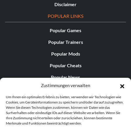
Disclaimer
POPULAR LINKS
Popular Games
Popular Trainers
Popular Mods
Popular Cheats
Popular News
Zustimmungen verwalten
Popular Editorials
Um Ihnen ein optimales Erlebnis zu bieten, verwenden wir Technologien wie
Popular Free Games
Cookies, um Geräteinformationen zu speichern und/oder darauf zuzugreifen.
Wenn Sie diesen Technologien zustimmen, können wir Daten wie das
LATEST UPDATES
Surfverhalten oder eindeutige IDs auf dieser Website verarbeiten. Wenn Sie
Ihre Zustimmung nicht erteilen oder zurückziehen, können bestimmte
Merkmale und Funktionen beeinträchtigt werden.
Does This Hire Mean Anything for Tit...