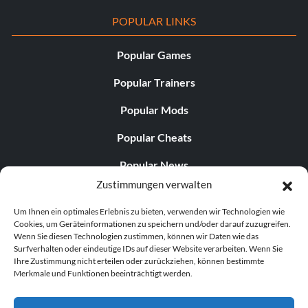
POPULAR LINKS
Popular Games
Popular Trainers
Popular Mods
Popular Cheats
Popular News
Zustimmungen verwalten
Popular Editorials
Um Ihnen ein optimales Erlebnis zu bieten, verwenden wir Technologien wie
Popular Free Games
Cookies, um Geräteinformationen zu speichern und/oder darauf zuzugreifen.
Wenn Sie diesen Technologien zustimmen, können wir Daten wie das
LATEST UPDATES
Surfverhalten oder eindeutige IDs auf dieser Website verarbeiten. Wenn Sie
Ihre Zustimmung nicht erteilen oder zurückziehen, können bestimmte
Merkmale und Funktionen beeinträchtigt werden.
Does This Hire Mean Anything for Tit...