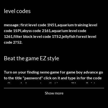
level codes
message: first level code 1N51,aquarium training level
code 1SPI,abyss code 2161,aquarium level code
1261,filter block level code 1TS2,jellyfish forest level
code 2?52.
Beat the game EZ style
Turn on your finding nemo game for game boy advance go
to the title "password" click on it and type in for the code
m6hm and when you type that in you will have all pictures
in the photo gallery and all the levels will be completed.
Show more
RaceFaster Tip Level Quallenrennen