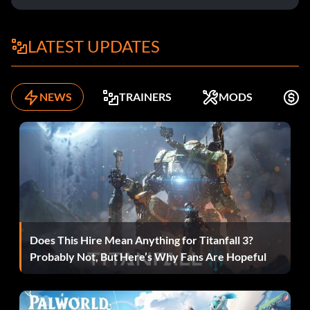
LATEST UPDATES
NEWS
TRAINERS
MODS
K
Does This Hire Mean Anything for Titanfall 3?
Probably Not, But Here’s Why Fans Are Hopeful