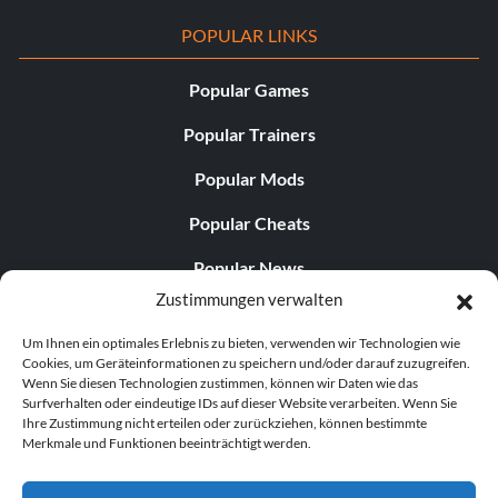
POPULAR LINKS
Popular Games
Popular Trainers
Popular Mods
Popular Cheats
Popular News
Zustimmungen verwalten
Popular Editorials
Um Ihnen ein optimales Erlebnis zu bieten, verwenden wir Technologien wie
Popular Free Games
Cookies, um Geräteinformationen zu speichern und/oder darauf zuzugreifen.
Wenn Sie diesen Technologien zustimmen, können wir Daten wie das
LATEST UPDATES
Surfverhalten oder eindeutige IDs auf dieser Website verarbeiten. Wenn Sie
Ihre Zustimmung nicht erteilen oder zurückziehen, können bestimmte
Merkmale und Funktionen beeinträchtigt werden.
Palworld hat nun zwei separate mobile...