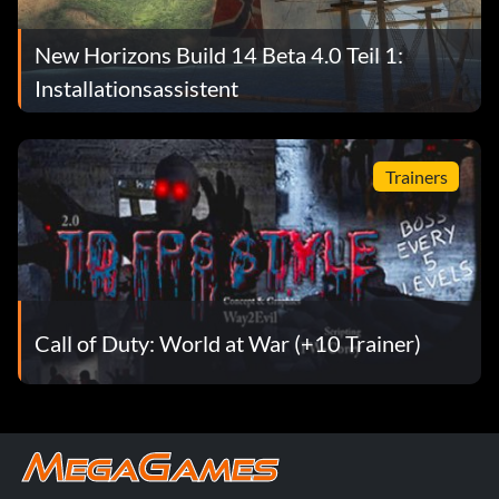
ERFAHRUNGSTEILEN wählst, erhalten alle deine Offiziere
ebenfalls Erfahrungspunkte.
New Horizons Build 14 Beta 4.0 Teil 1:
Installationsassistent
Weglauf-Tipp
Wenn du auf eine Gruppe von Bösewichten triffst, von
Trainers
denen du glaubst, dass du sie nicht besiegen kannst, dann
laufe weg und gehe über den letzten Punkt hinaus, an dem
das Spiel geladen wird, und sie werden dir nicht folgen.
Reputation erhöhen
Call of Duty: World at War (+10 Trainer)
Oben auf dieser Seite sehen Sie einen Cheat, mit dem Sie
100.000 Gold erhalten können. Machen Sie diesen Cheat
so lange, bis Sie etwa 500.000 haben. Gehen Sie dann in
eine Kirche und sprechen Sie mit dem Priester. Wenn Sie
mit ihm sprechen, sagen Sie ihm, dass Sie eine Spende