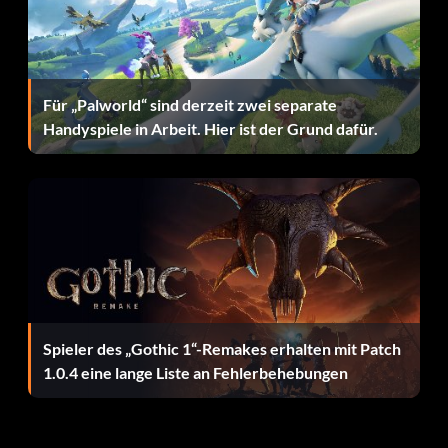
Schmuggelgut für eine Insel kaufen, die es exportiert, um es
billiger zu bekommen. gehen Sie jetzt zu dem Ort, wo der
Schmuggler u sagt und verkaufen Sie es an ihn. Die Wachen
werden kommen und sprechen Sie mit u. egal, was Sie
sagen, werden sie am Ende kämpfen u so sagen Sie ihm, was
Für „Palworld“ sind derzeit zwei separate
auch immer dann RUN zurück zu Ihrem Schiff. jetzt, wenn
Handyspiele in Arbeit. Hier ist der Grund dafür.
Sie gehen, um das Schiff in der Bucht gibt es 2 oder 3 Schiffe
warten auf Sie aus diesem Land. jetzt diese Schiffe sind
immer Fregatte, die, wenn sie gefangen genommen werden
Sie in etwa 90.000 Stück zu ziehen. es einfach zu erfassen,
weil alle Schiffe sind schlecht aufgeschraubt die meisten
habe ich gesehen, ein haben war 40 Jungs auf dem Schiff.
Also nehme ich die Schiffe und verkaufe sie. das Boot, das
ich dafür benutzte, war ein Schoner
Spieler des „Gothic 1“-Remakes erhalten mit Patch
1.0.4 eine lange Liste an Fehlerbehebungen
Einen Offizier umsonst anstellen
Wenn du 3 oder mehr Anführer hast, könnte das für dich