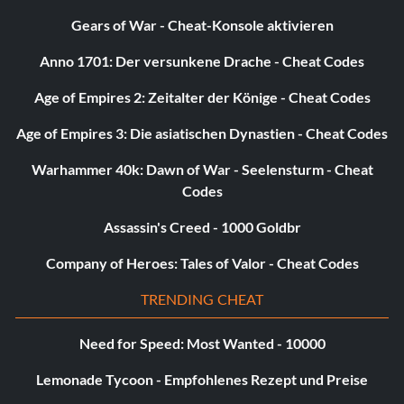
zerstören. Ich habe in etwa einer Stunde etwa 300.000xp
Gears of War - Cheat-Konsole aktivieren
gesammelt, bevor mir langweilig wurde. Es ist am besten,
das Spiel zu beschleunigen und sich von einer Seite zur
Anno 1701: Der versunkene Drache - Cheat Codes
anderen zu drehen und von beiden Seiten des Schiffes zu
schießen, während man die Segel hochzieht.
Age of Empires 2: Zeitalter der Könige - Cheat Codes
Age of Empires 3: Die asiatischen Dynastien - Cheat Codes
Inka-Tempelführer durch Labyrinth.
Warhammer 40k: Dawn of War - Seelensturm - Cheat
Codes
Wenn ihr zum Inka-Tempel gehen wollt, geht in das
Assassin's Creed - 1000 Goldbr
Labyrinth, nachdem Clement und Danielle mit euch
gesprochen haben, geht durch die Halle und besiegt die
Company of Heroes: Tales of Valor - Cheat Codes
Piratenskelette, geht nach links von dort, wo ihr
hergekommen seid, schaut euch die Symbole auf dem
TRENDING CHEAT
Boden an, folgt dem Ding, das wie ein Quadrat aussieht,
sonnt euch nicht in die Schädel und es sollte euch zu diesem
Need for Speed: Most Wanted - 10000
Ort führen, wo 2 Skelette sind, besiegt sie und geht zu dem
Lemonade Tycoon - Empfohlenes Rezept und Preise
Quadrat in der Mitte des Raumes, legt das Idol dorthin und
eine Tür wird sich öffnen, geht durch die Tür und ihr werdet