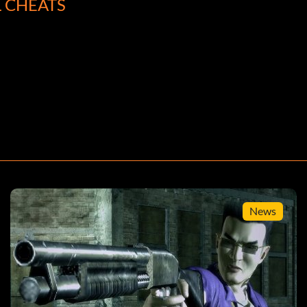
L CHEATS
 feuert Streuraketen, die automatisch ausgerichtet
kt aufnimmt und die Quest "Mach mal Pause" gewährt.
 Waffe zu erhalten.
News