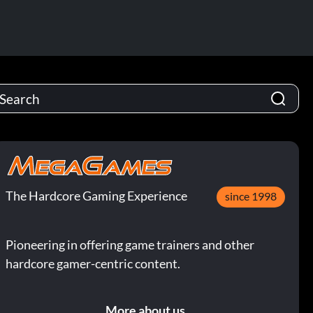
The Hardcore Gaming Experience
since 1998
Pioneering in offering game trainers and other
hardcore gamer-centric content.
More about us