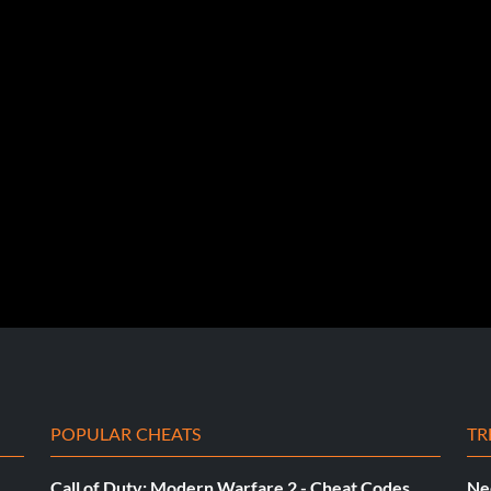
i erscheint erst, wenn Sie die Bekanntheitsstufe 6
besiegen.
POPULAR CHEATS
TR
Call of Duty: Modern Warfare 2 - Cheat Codes
Ne