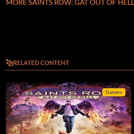
MORE SAINTS ROW: GAT OUT OF HEL
Verlangsamt die Bewegung, hat doppelte Minigeschütze und
werden.
Wie man sie erhält:
Schalten Sie ALLE 4 Kräfte frei, damit Dane mit Gat Konta
Interagieren Sie mit dem Lehnstuhl auf den Dächern, um die
RELATED CONTENT
Boom Chicka
Sünde: Lust
Trainers
Typ: Schrotflinte
Spezialeffekt: