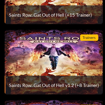
Die betroffenen Diener verlieben sich ineinander und wer
rennen.
Saints Row: Gat Out of Hell (+15 Trainer)
Wie man sie erhält:
Trainers
Schließe das Blackbeard-Verbündeten-Quest ab, um die Sch
15 Glyphen und öffnen Sie die 5 Schatztruhen, um die Waffe
Die Bundeslade
Sünde: Zorn
Saints Row: Gat Out of Hell v1.2 (+8 Trainer)
Typ: Raketenwerfer
Spezialeffekt: