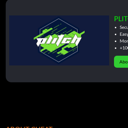
PLIT
Sec
Easy
Mor
+10
Abo