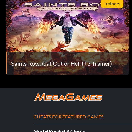
Trainers
Saugt Feinde auf und spuckt sie wieder aus.
Wie man sie erhält:
Besiegen Sie Professor Genki in New Hades. Professor Genk
erreicht haben. Sie müssen möglicherweise 10 Erzherzöge 
Saints Row: Gat Out of Hell (+3 Trainer)
Diamantstich
Sünde: Gier
Typ: SMG
CHEATS FOR FEATURED GAMES
Spezialeffekt:
Mortal Kombat X Cheats