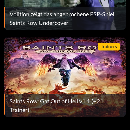
den vorübergehend betäubt, während sie zu Gat
Volition zeigt das abgebrochene PSP-Spiel
Saints Row Undercover
Trainers
atztruhen-Aufgaben freizuschalten. Finden Sie ALLE
 zu erhalten.
Saints Row: Gat Out of Hell v1.1 (+21
Trainer)