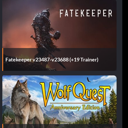
Fatekeeper v23487-v23688 (+19 Trainer)