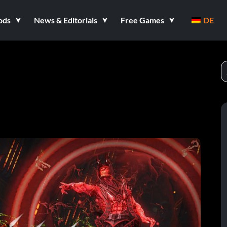
ods
News & Editorials
Free Games
DE