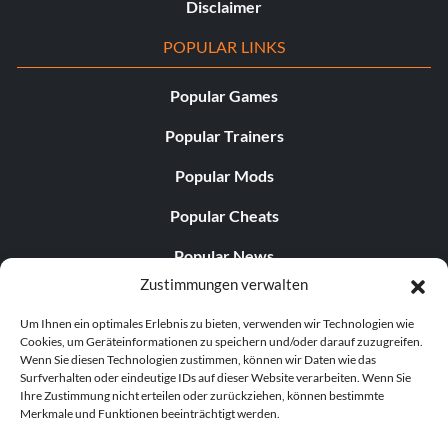
Disclaimer
POPULAR LINKS
Popular Games
Popular Trainers
Popular Mods
Popular Cheats
Popular News
Zustimmungen verwalten
Popular Editorials
Um Ihnen ein optimales Erlebnis zu bieten, verwenden wir Technologien wie
Popular Free Games
Cookies, um Geräteinformationen zu speichern und/oder darauf zuzugreifen.
Wenn Sie diesen Technologien zustimmen, können wir Daten wie das
LATEST UPDATES
Surfverhalten oder eindeutige IDs auf dieser Website verarbeiten. Wenn Sie
Ihre Zustimmung nicht erteilen oder zurückziehen, können bestimmte
Merkmale und Funktionen beeinträchtigt werden.
Does This Hire Mean Anything for Tit...