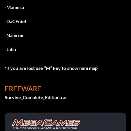
-Mamesa
-DaCFniel
-Namrox
-Jabu
*if you are lost use “M” key to show mini map
FREEWARE
Survive_Complete_Edition.rar