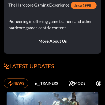
The Hardcore Gaming Experience
since 1998
Pioneering in offering game trainers and other
hardcore gamer-centric content.
More About Us
LATEST UPDATES
NEWS
TRAINERS
MODS
K