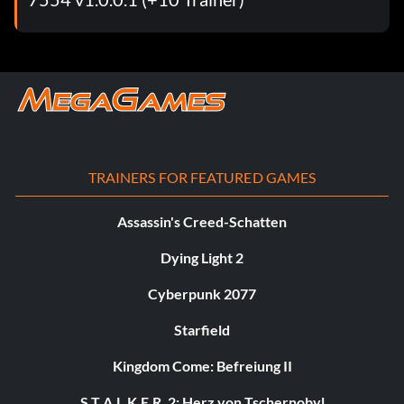
TRAINERS FOR FEATURED GAMES
Assassin's Creed-Schatten
Dying Light 2
Cyberpunk 2077
Starfield
Kingdom Come: Befreiung II
S.T.A.L.K.E.R. 2: Herz von Tschernobyl