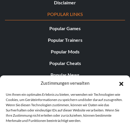
Disclaimer
POPULAR LINKS
Popular Games
Popular Trainers
Popular Mods
Popular Cheats
Popular News
Zustimmungen verwalten
Popular Editorials
Um Ihnen ein optimales Erlebnis zu bieten, verwenden wir Technologien wie
Popular Free Games
Cookies, um Geräteinformationen zu speichern und/oder darauf zuzugreifen.
Wenn Sie diesen Technologien zustimmen, können wir Daten wie das
LATEST UPDATES
Surfverhalten oder eindeutige IDs auf dieser Website verarbeiten. Wenn Sie
Ihre Zustimmung nicht erteilen oder zurückziehen, können bestimmte
Merkmale und Funktionen beeinträchtigt werden.
.
Does This Hire Mean Anything for Tit...