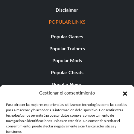
Disclaimer
POPULAR LINKS
Popular Games
Popular Trainers
Popular Mods
Popular Cheats
Popular News
Gestionar el consentimiento
Popular Editorials
Para ofrecer las mejores experiencias, utilizamos tecnologías como las cookies
Popular Free Games
para almacenar y/o acceder a la información del dispositivo. Consentir estas
tecnologías nos permitirá procesar datos como el comportamiento de
LATEST UPDATES
navegación o identificaciones únicas en este sitio. No consentir o retirar el
consentimiento, puede afectar negativamente a ciertas características y
funciones.