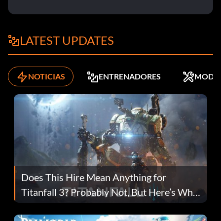
LATEST UPDATES
NOTICIAS
ENTRENADORES
MODS
Does This Hire Mean Anything for
Titanfall 3? Probably Not, But Here’s Why
Fans Are Hopeful