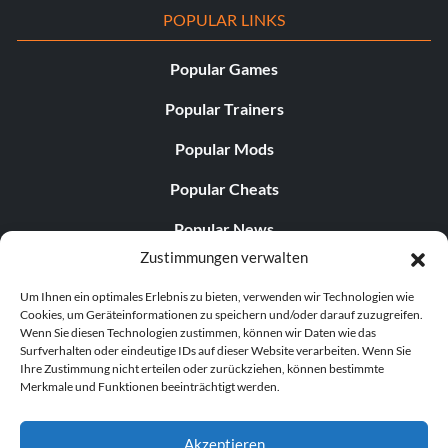
POPULAR LINKS
Popular Games
Popular Trainers
Popular Mods
Popular Cheats
Popular News
Zustimmungen verwalten
Popular Editorials
Um Ihnen ein optimales Erlebnis zu bieten, verwenden wir Technologien wie
Popular Free Games
Cookies, um Geräteinformationen zu speichern und/oder darauf zuzugreifen.
Wenn Sie diesen Technologien zustimmen, können wir Daten wie das
LATEST UPDATES
Surfverhalten oder eindeutige IDs auf dieser Website verarbeiten. Wenn Sie
Ihre Zustimmung nicht erteilen oder zurückziehen, können bestimmte
Merkmale und Funktionen beeinträchtigt werden.
Gothic 1 Remake Players Get a Long L...
Akzeptieren