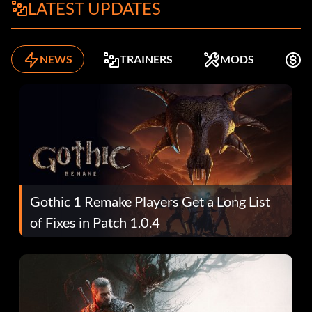
LATEST UPDATES
NEWS
TRAINERS
MODS
K
Gothic 1 Remake Players Get a Long List
of Fixes in Patch 1.0.4