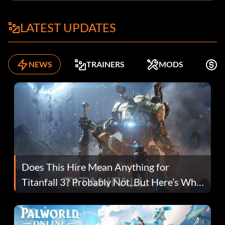
LATEST UPDATES
NEWS
TRAINERS
MODS
K
Does This Hire Mean Anything for
Titanfall 3? Probably Not, But Here’s Why
Fans Are Hopeful