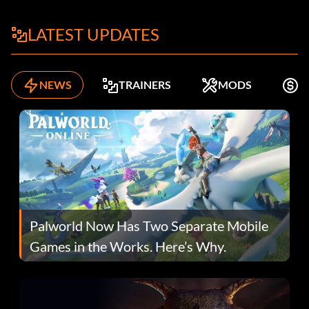
LATEST UPDATES
NEWS
TRAINERS
MODS
K
Palworld Now Has Two Separate Mobile
Games in the Works. Here’s Why.