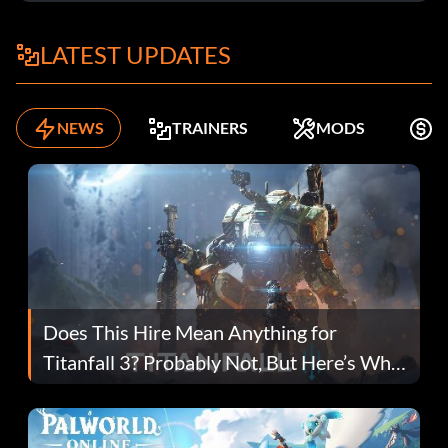
LATEST UPDATES
NEWS
TRAINERS
MODS
K
Does This Hire Mean Anything for
Titanfall 3? Probably Not, But Here’s Why
Fans Are Hopeful