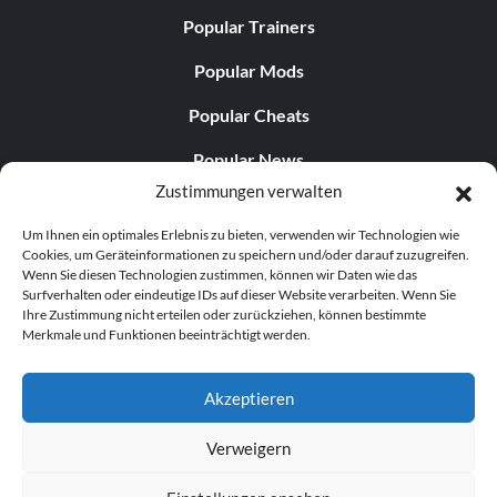
Popular Trainers
Popular Mods
Popular Cheats
Popular News
Zustimmungen verwalten
Popular Editorials
Um Ihnen ein optimales Erlebnis zu bieten, verwenden wir Technologien wie
Popular Free Games
Cookies, um Geräteinformationen zu speichern und/oder darauf zuzugreifen.
Wenn Sie diesen Technologien zustimmen, können wir Daten wie das
LATEST UPDATES
Surfverhalten oder eindeutige IDs auf dieser Website verarbeiten. Wenn Sie
Ihre Zustimmung nicht erteilen oder zurückziehen, können bestimmte
Merkmale und Funktionen beeinträchtigt werden.
Does This Hire Mean Anything for Tit...
Akzeptieren
Verweigern
© 1998–2026 MegaGames.com All rights reserved