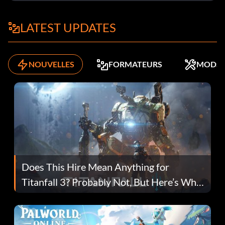
LATEST UPDATES
NOUVELLES
FORMATEURS
MODS
Does This Hire Mean Anything for
Titanfall 3? Probably Not, But Here’s Why
Fans Are Hopeful