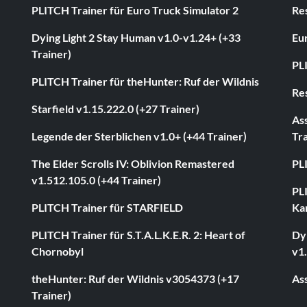
PLITCH Trainer für Euro Truck Simulator 2
Res
Dying Light 2 Stay Human v1.0-v1.24+ (+33
Eur
Trainer)
PL
PLITCH Trainer für theHunter: Ruf der Wildnis
Res
Starfield v1.15.222.0 (+27 Trainer)
As
Legende der Sterblichen v1.0+ (+44 Trainer)
Tra
The Elder Scrolls IV: Oblivion Remastered
PL
v1.512.105.0 (+44 Trainer)
PL
PLITCH Trainer für STARFIELD
Ka
PLITCH Trainer für S.T.A.L.K.E.R. 2: Heart of
Dyi
Chornobyl
v1.
theHunter: Ruf der Wildnis v3054373 (+17
Ass
Trainer)