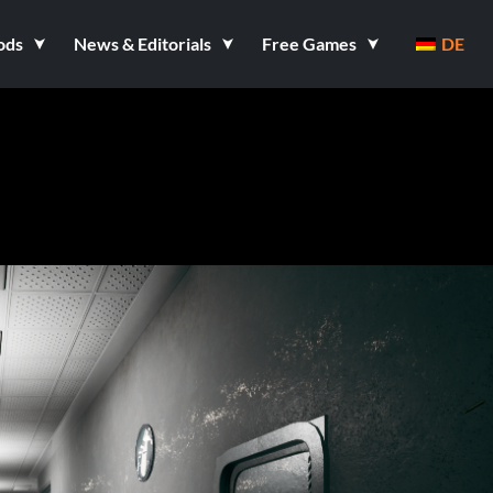
ods
News & Editorials
Free Games
DE