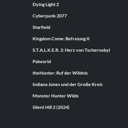
Dying Light 2
Cyberpunk 2077
Starfield
Kingdom Come: Befreiung II
S.T.A.L.K.E.R. 2: Herz von Tschernobyl
Palworld
theHunter: Ruf der Wildnis
Indiana Jones und der Große Kreis
Monster Hunter Wilds
Silent Hill 2 (2024)