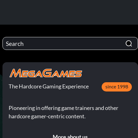
The Hardcore Gaming Experience
since 1998
Pioneering in offering game trainers and other
hardcore gamer-centric content.
More about us