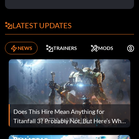
LATEST UPDATES
NEWS
TRAINERS
MODS
K
Does This Hire Mean Anything for
Titanfall 3? Probably Not, But Here’s Why
Fans Are Hopeful