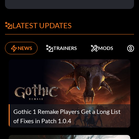
LATEST UPDATES
NEWS
TRAINERS
MODS
K
Gothic 1 Remake Players Get a Long List
of Fixes in Patch 1.0.4