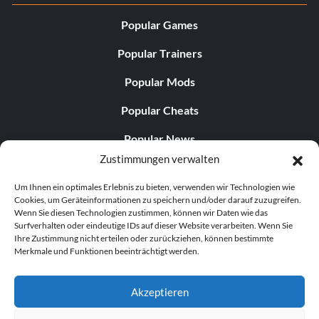
Popular Games
Popular Trainers
Popular Mods
Popular Cheats
Popular News
Zustimmungen verwalten
Popular Editorials
Um Ihnen ein optimales Erlebnis zu bieten, verwenden wir Technologien wie
Popular Free Games
Cookies, um Geräteinformationen zu speichern und/oder darauf zuzugreifen.
Wenn Sie diesen Technologien zustimmen, können wir Daten wie das
LATEST UPDATES
Surfverhalten oder eindeutige IDs auf dieser Website verarbeiten. Wenn Sie
Ihre Zustimmung nicht erteilen oder zurückziehen, können bestimmte
Merkmale und Funktionen beeinträchtigt werden.
Gothic 1 Remake Players Get a Long L...
Akzeptieren