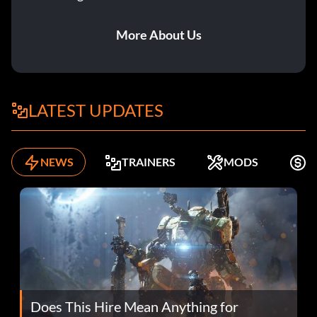
More About Us
LATEST UPDATES
NEWS
TRAINERS
MODS
K
Does This Hire Mean Anything for