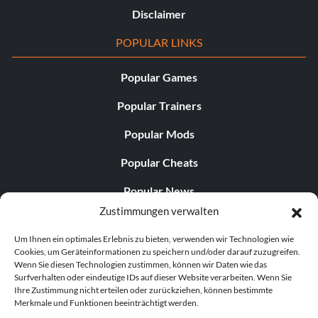
Disclaimer
POPULAR LINKS
Popular Games
Popular Trainers
Popular Mods
Popular Cheats
Popular News
Zustimmungen verwalten
Popular Editorials
Um Ihnen ein optimales Erlebnis zu bieten, verwenden wir Technologien wie
Popular Free Games
Cookies, um Geräteinformationen zu speichern und/oder darauf zuzugreifen.
Wenn Sie diesen Technologien zustimmen, können wir Daten wie das
LATEST UPDATES
Surfverhalten oder eindeutige IDs auf dieser Website verarbeiten. Wenn Sie
Ihre Zustimmung nicht erteilen oder zurückziehen, können bestimmte
Merkmale und Funktionen beeinträchtigt werden.
Does This Hire Mean Anything for Tit...