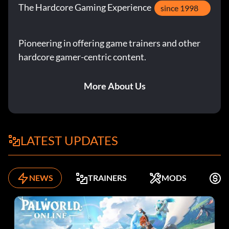
The Hardcore Gaming Experience
since 1998
Pioneering in offering game trainers and other
hardcore gamer-centric content.
More About Us
LATEST UPDATES
NEWS
TRAINERS
MODS
K