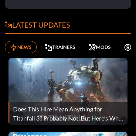
LATEST UPDATES
NEWS
TRAINERS
MODS
K
Does This Hire Mean Anything for
Titanfall 3? Probably Not, But Here’s Why
Fans Are Hopeful