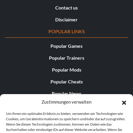
Contact us
Disclaimer
POPULAR LINKS
Popular Games
Popular Trainers
Popular Mods
Popular Cheats
Popular News
Zustimmungen verwalten
Popular Editorials
Um Ihnen ein optimales Erlebnis zu bieten, verwenden wir Technologien wie
Popular Free Games
Cookies, um Geräteinformationen zu speichern und/oder darauf zuzugreifen.
Wenn Sie diesen Technologien zustimmen, können wir Daten wie das
LATEST UPDATES
Surfverhalten oder eindeutige IDs auf dieser Website verarbeiten. Wenn Sie