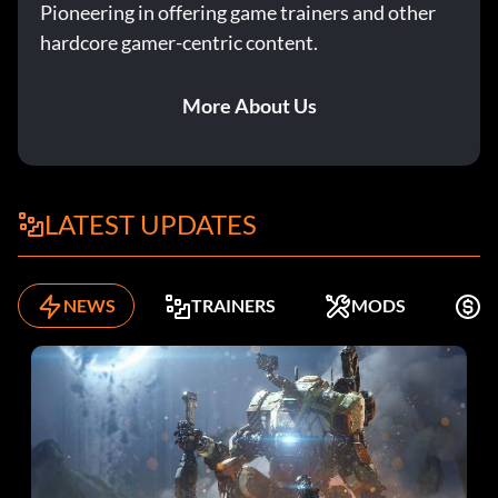
Pioneering in offering game trainers and other
hardcore gamer-centric content.
More About Us
LATEST UPDATES
NEWS
TRAINERS
MODS
K