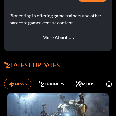
Pioneering in offering game trainers and other
hardcore gamer-centric content.
More About Us
LATEST UPDATES
NEWS
TRAINERS
MODS
K