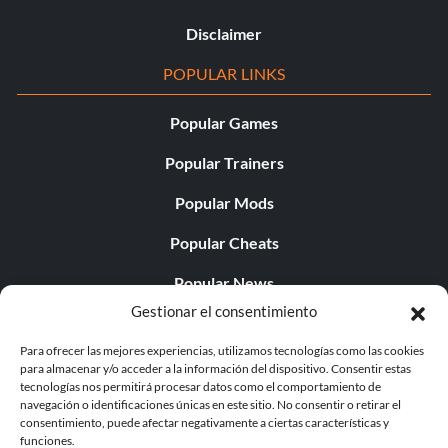
Disclaimer
POPULAR LINKS
Popular Games
Popular Trainers
Popular Mods
Popular Cheats
Popular News
Gestionar el consentimiento
Popular Editorials
Para ofrecer las mejores experiencias, utilizamos tecnologías como las cookies
Popular Free Games
para almacenar y/o acceder a la información del dispositivo. Consentir estas
tecnologías nos permitirá procesar datos como el comportamiento de
LATEST UPDATES
navegación o identificaciones únicas en este sitio. No consentir o retirar el
consentimiento, puede afectar negativamente a ciertas características y
funciones.