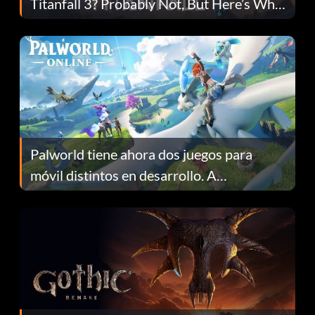
Titanfall 3? Probably Not, But Here’s Why
Fans Are Hopeful
Palworld tiene ahora dos juegos para
móvil distintos en desarrollo. A
continuación te explicamos por qué.