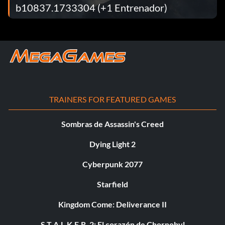
b10837.1733304 (+1 Entrenador)
TRAINERS FOR FEATURED GAMES
Sombras de Assassin's Creed
Dying Light 2
Cyberpunk 2077
Starfield
Kingdom Come: Deliverance II
S.T.A.L.K.E.R. 2: El corazón de Chornobyl