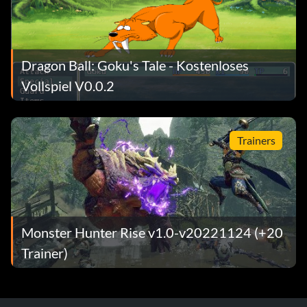
Dragon Ball: Goku's Tale - Kostenloses
Vollspiel V0.0.2
Trainers
Monster Hunter Rise v1.0-v20221124 (+20
Trainer)