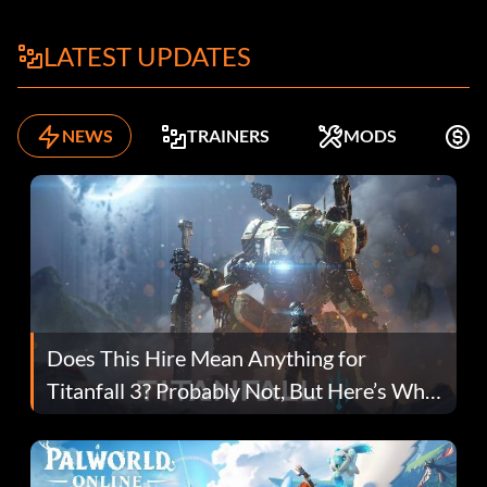
LATEST UPDATES
NEWS
TRAINERS
MODS
K
Does This Hire Mean Anything for
Titanfall 3? Probably Not, But Here’s Why
Fans Are Hopeful