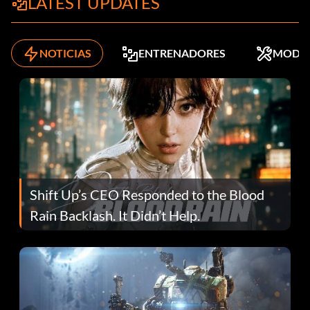
LATEST UPDATES
NOTICIAS
ENTRENADORES
MODS
Shift Up’s CEO Responded to the Blood
Rain Backlash. It Didn’t Help.