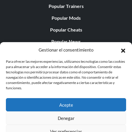
Popular Trainers
Popular Mods
Popular Cheats
Popular News
Gestionar el consentimiento
Popular Editorials
Para ofrecer las mejores experiencias, utilizamos tecnologías como las cookies
Popular Free Games
para almacenar y/o acceder a la información del dispositivo. Consentir estas
tecnologías nos permitirá procesar datos como el comportamiento de
LATEST UPDATES
navegación o identificaciones únicas en este sitio. No consentir o retirar el
consentimiento, puede afectar negativamente a ciertas características y
funciones.
Does This Hire Mean Anything for Tit...
Acepte
Denegar
© 1998 - 2026 MegaGames.com All rights reserved
Ver preferencias