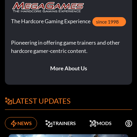
The Hardcore Gaming Experience
since 1998
Pioneering in offering game trainers and other
hardcore gamer-centric content.
More About Us
LATEST UPDATES
NEWS
TRAINERS
MODS
K