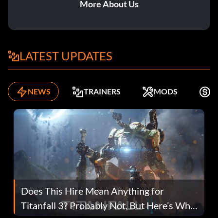
More About Us
LATEST UPDATES
NEWS
TRAINERS
MODS
K
Does This Hire Mean Anything for
Titanfall 3? Probably Not, But Here’s Why